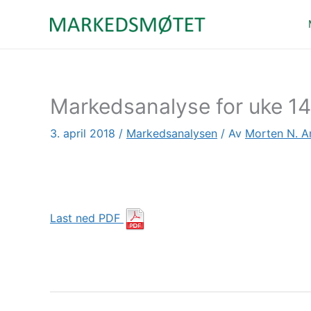
Hopp
rett
til
innholdet
Markedsanalyse for uke 14
3. april 2018
/
Markedsanalysen
/ Av
Morten N. A
Last ned PDF