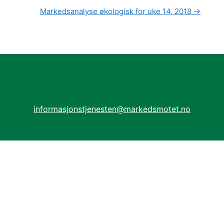
Markedsanalyse økologisk for uke 14, 2018
→
informasjonstjenesten@markedsmotet.no