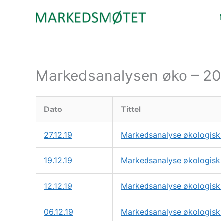
Hopp
rett
til
innholdet
Markedsanalysen øko – 2
Dato
Tittel
27.12.19
Markedsanalyse økologisk 
19.12.19
Markedsanalyse økologisk 
12.12.19
Markedsanalyse økologisk 
06.12.19
Markedsanalyse økologisk 