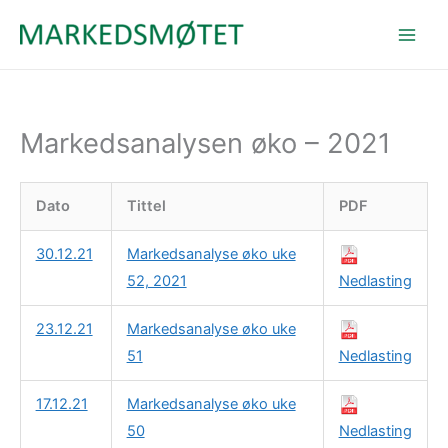
Hopp
rett
til
innholdet
Markedsanalysen øko – 2021
Dato
Tittel
PDF
30.12.21
Markedsanalyse øko uke
52, 2021
Nedlasting
23.12.21
Markedsanalyse øko uke
51
Nedlasting
17.12.21
Markedsanalyse øko uke
50
Nedlasting