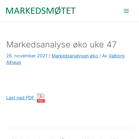
Hopp
rett
til
innholdet
Markedsanalyse øko uke 47
26. november 2021
/
Markedsanalysen øko
/ Av
Valborg
Alhaug
Last ned PDF