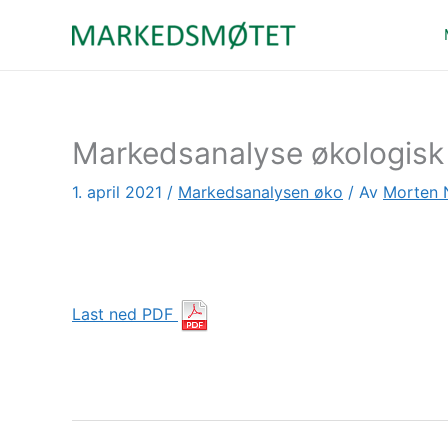
Hopp
rett
til
innholdet
Markedsanalyse økologisk 
1. april 2021
/
Markedsanalysen øko
/ Av
Morten 
Last ned PDF