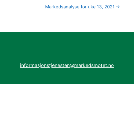
Markedsanalyse for uke 13, 2021
→
informasjonstjenesten@markedsmotet.no