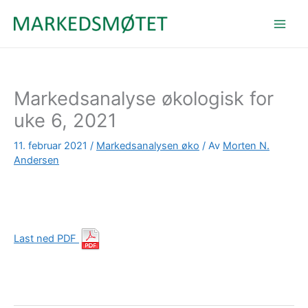
Hopp
rett
til
innholdet
Markedsanalyse økologisk for
uke 6, 2021
11. februar 2021
/
Markedsanalysen øko
/ Av
Morten N.
Andersen
Last ned PDF