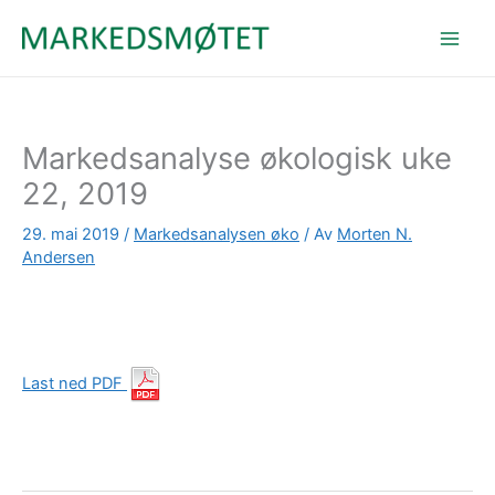
Hopp
rett
til
innholdet
Markedsanalyse økologisk uke
22, 2019
29. mai 2019
/
Markedsanalysen øko
/ Av
Morten N.
Andersen
Last ned PDF