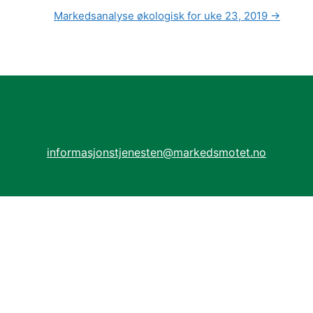
Markedsanalyse økologisk for uke 23, 2019
→
informasjonstjenesten@markedsmotet.no