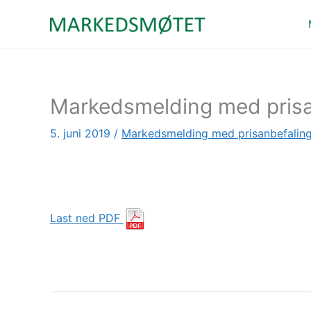
Hopp
rett
til
innholdet
Markedsmelding med prisa
5. juni 2019
/
Markedsmelding med prisanbefalin
Last ned PDF