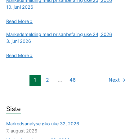
Markedsmelding med prisanbefaling uke 25, 2026
prisanbefaling
10. juni 2026
uke
26,
Markedsmelding
Read More »
2026
med
Markedsmelding med prisanbefaling uke 24, 2026
prisanbefaling
3. juni 2026
uke
25,
Markedsmelding
Read More »
2026
med
prisanbefaling
1
2
…
46
Next
→
uke
24,
2026
Siste
Markedsanalyse øko uke 32, 2026
7. august 2026