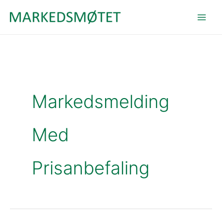
Hopp
rett
til
innholdet
Markedsmelding
Med
Prisanbefaling