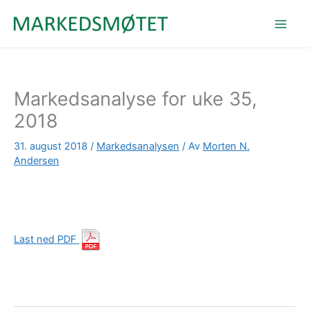
Hopp
rett
til
innholdet
Markedsanalyse for uke 35,
2018
31. august 2018
/
Markedsanalysen
/ Av
Morten N.
Andersen
Last ned PDF