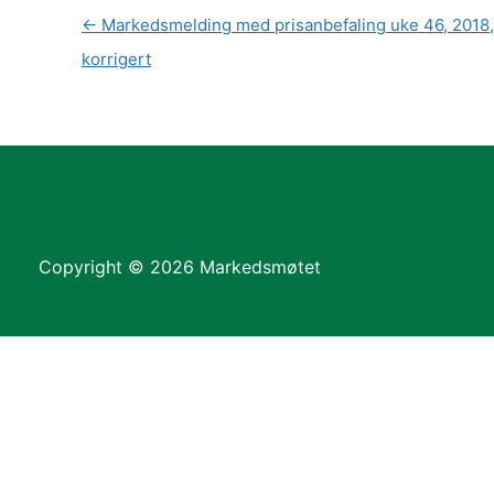
←
Markedsmelding med prisanbefaling uke 46, 2018,
korrigert
Copyright © 2026 Markedsmøtet