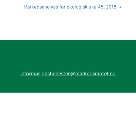
Markedsanalyse for økologisk uke 45, 2018
→
informasjonstjenesten@markedsmotet.no