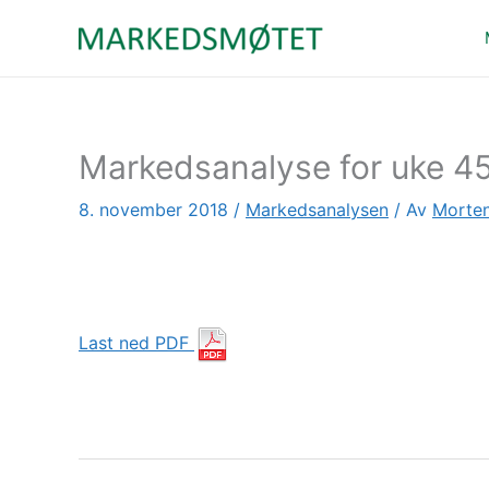
Hopp
rett
til
innholdet
Markedsanalyse for uke 45
8. november 2018
/
Markedsanalysen
/ Av
Morten
Last ned PDF