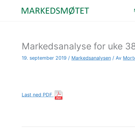
Hopp
rett
til
innholdet
Markedsanalyse for uke 38
19. september 2019
/
Markedsanalysen
/ Av
Mort
Last ned PDF