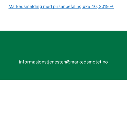
Markedsmelding med prisanbefaling uke 40, 2019
→
informasjonstjenesten@markedsmotet.no