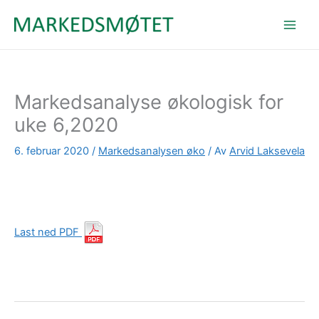
Hopp
rett
til
innholdet
Markedsanalyse økologisk for
uke 6,2020
6. februar 2020
/
Markedsanalysen øko
/ Av
Arvid Laksevela
Last ned PDF