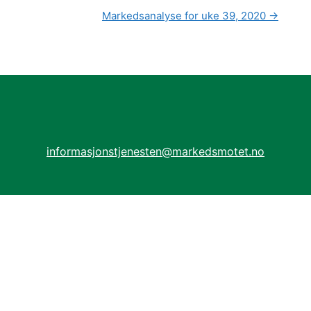
Markedsanalyse for uke 39, 2020
→
informasjonstjenesten@markedsmotet.no