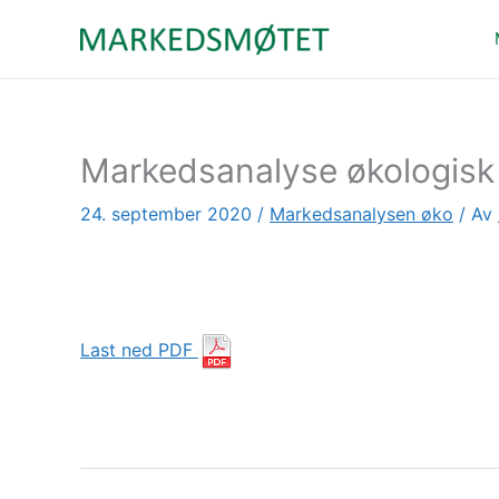
Hopp
rett
til
innholdet
Markedsanalyse økologisk 
24. september 2020
/
Markedsanalysen øko
/ Av
Last ned PDF