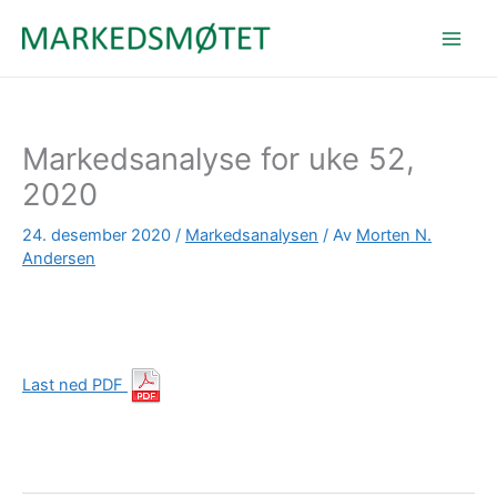
Hopp
rett
til
innholdet
Markedsanalyse for uke 52,
2020
24. desember 2020
/
Markedsanalysen
/ Av
Morten N.
Andersen
Last ned PDF