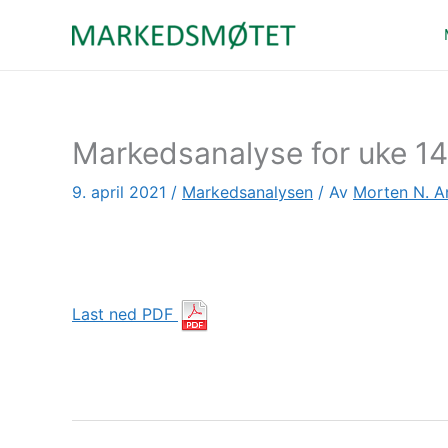
Hopp
rett
til
innholdet
Markedsanalyse for uke 14
9. april 2021
/
Markedsanalysen
/ Av
Morten N. A
Last ned PDF