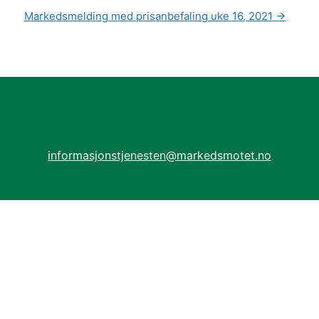
Markedsmelding med prisanbefaling uke 16, 2021
→
informasjonstjenesten@markedsmotet.no