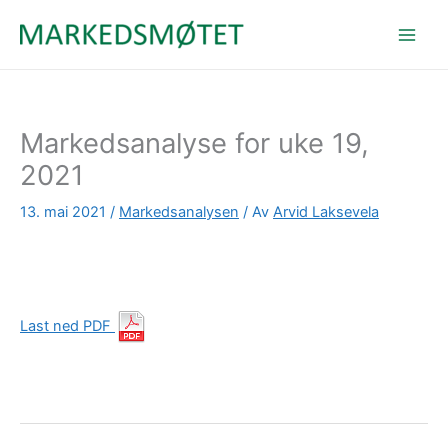
Hopp
rett
til
innholdet
Markedsanalyse for uke 19,
2021
13. mai 2021
/
Markedsanalysen
/ Av
Arvid Laksevela
Last ned PDF