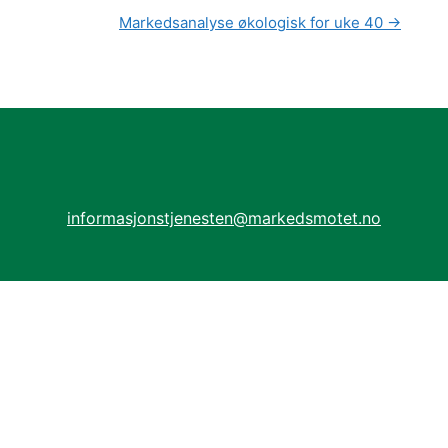
Markedsanalyse økologisk for uke 40
→
informasjonstjenesten@markedsmotet.no