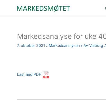
Hopp
rett
til
innholdet
Markedsanalyse for uke 4
7. oktober 2021
/
Markedsanalysen
/ Av
Valborg 
Last ned PDF