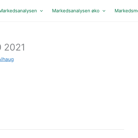
Markedsanalysen
Markedsanalysen øko
Markedsme
0 2021
Alhaug