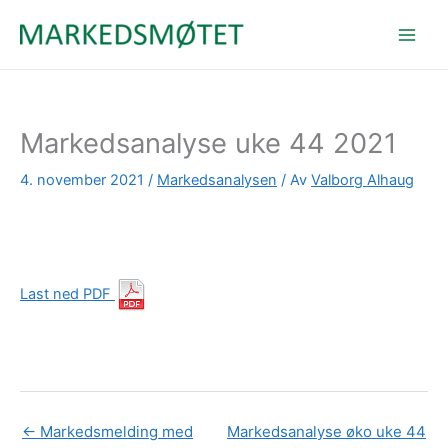
Hopp
rett
til
innholdet
Markedsanalyse uke 44 2021
4. november 2021
/
Markedsanalysen
/ Av
Valborg Alhaug
Last ned PDF
←
Markedsmelding med
Markedsanalyse øko uke 44