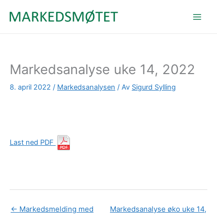
Hopp
rett
til
innholdet
Markedsanalyse uke 14, 2022
8. april 2022
/
Markedsanalysen
/ Av
Sigurd Sylling
Last ned PDF
←
Markedsmelding med
Markedsanalyse øko uke 14,