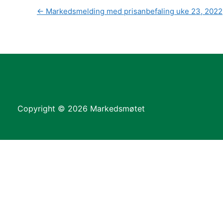
←
Markedsmelding med prisanbefaling uke 23, 2022
Copyright © 2026 Markedsmøtet