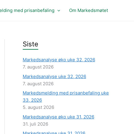
lding med prisanbefaling
Om Markedsmøtet
Siste
Markedsanalyse øko uke 32, 2026
7. august 2026
Markedsanalyse uke 32, 2026
7. august 2026
Markedsmelding med prisanbefaling uke
33, 2026
5. august 2026
Markedsanalyse øko uke 31, 2026
31. juli 2026
Markedsanalyse uke 31, 2026