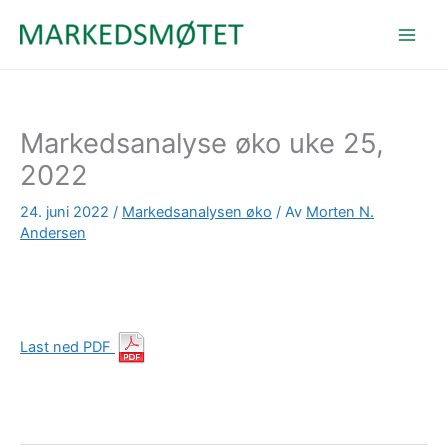
Hopp
rett
til
innholdet
Markedsanalyse øko uke 25,
2022
24. juni 2022
/
Markedsanalysen øko
/ Av
Morten N.
Andersen
Last ned PDF