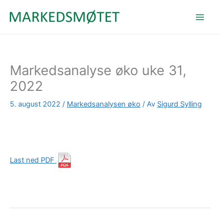
Hopp
rett
til
innholdet
Markedsanalyse øko uke 31,
2022
5. august 2022
/
Markedsanalysen øko
/ Av
Sigurd Sylling
Last ned PDF