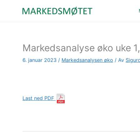
Hopp
rett
til
innholdet
Markedsanalyse øko uke 1
6. januar 2023
/
Markedsanalysen øko
/ Av
Sigurd
Last ned PDF