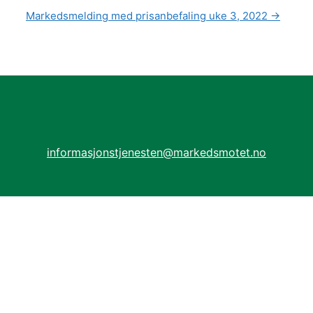
Markedsmelding med prisanbefaling uke 3, 2022
→
informasjonstjenesten@markedsmotet.no