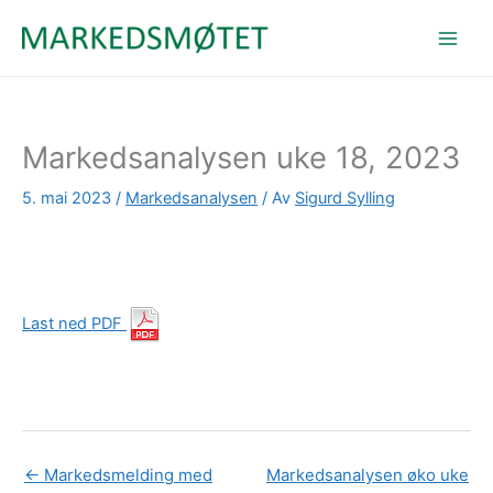
Hopp
rett
til
innholdet
Markedsanalysen uke 18, 2023
5. mai 2023
/
Markedsanalysen
/ Av
Sigurd Sylling
Last ned PDF
←
Markedsmelding med
Markedsanalysen øko uke