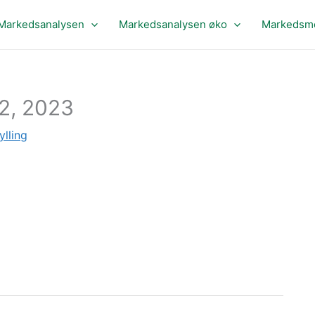
Markedsanalysen
Markedsanalysen øko
Markedsme
2, 2023
ylling