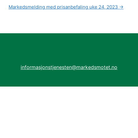
Markedsmelding med prisanbefaling uke 24, 2023
→
informasjonstjenesten@markedsmotet.no