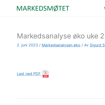
Hopp
rett
til
innholdet
Markedsanalyse øko uke 2
2. juni 2023
/
Markedsanalysen øko
/ Av
Sigurd S
Last ned PDF