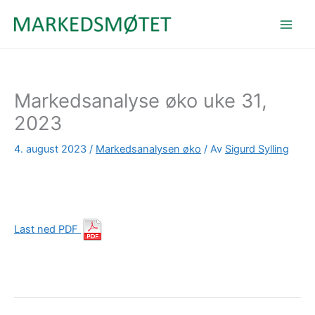
Hopp
rett
til
innholdet
Markedsanalyse øko uke 31,
2023
4. august 2023
/
Markedsanalysen øko
/ Av
Sigurd Sylling
Last ned PDF