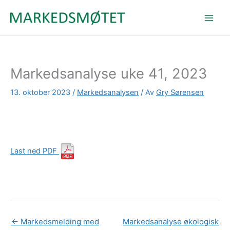
Hopp
rett
til
innholdet
Markedsanalyse uke 41, 2023
13. oktober 2023
/
Markedsanalysen
/ Av
Gry Sørensen
Last ned PDF
←
Markedsmelding med
Markedsanalyse økologisk