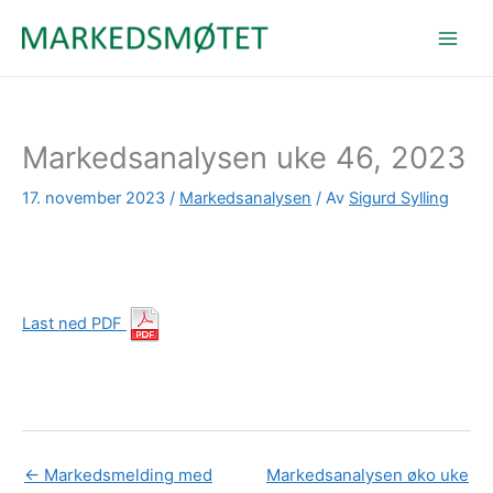
Hopp
rett
til
innholdet
Markedsanalysen uke 46, 2023
17. november 2023
/
Markedsanalysen
/ Av
Sigurd Sylling
Last ned PDF
←
Markedsmelding med
Markedsanalysen øko uke