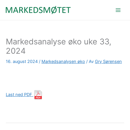
Hopp
rett
til
innholdet
Markedsanalyse øko uke 33,
2024
16. august 2024
/
Markedsanalysen øko
/ Av
Gry Sørensen
Last ned PDF