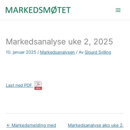
Hopp
rett
til
innholdet
Markedsanalyse uke 2, 2025
10. januar 2025
/
Markedsanalysen
/ Av
Sigurd Sylling
Last ned PDF
←
Markedsmelding med
Markedsanalyse øko uke 2,