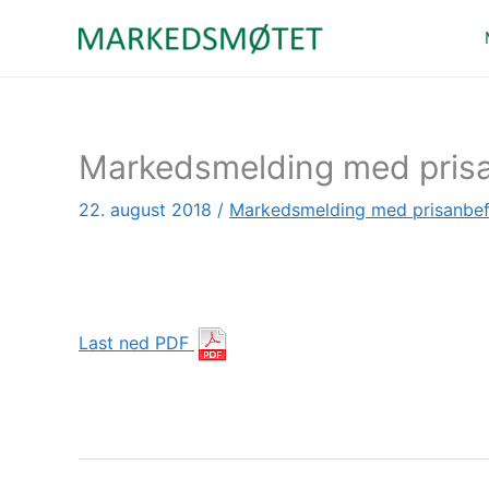
Hopp
rett
til
innholdet
Markedsmelding med prisa
22. august 2018
/
Markedsmelding med prisanbef
Last ned PDF