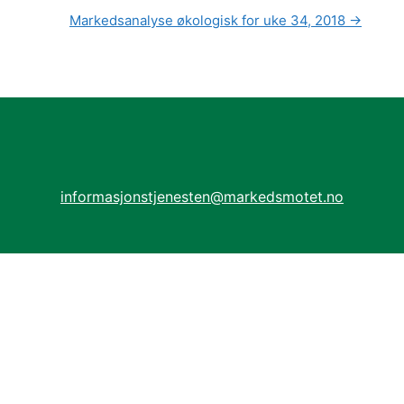
Markedsanalyse økologisk for uke 34, 2018
→
informasjonstjenesten@markedsmotet.no