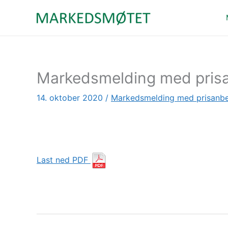
Hopp
rett
til
innholdet
Markedsmelding med prisa
14. oktober 2020
/
Markedsmelding med prisanbe
Last ned PDF