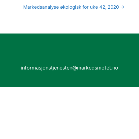
Markedsanalyse økologisk for uke 42, 2020
→
informasjonstjenesten@markedsmotet.no