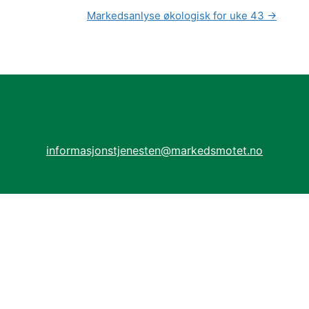
Markedsanlyse økologisk for uke 43
→
informasjonstjenesten@markedsmotet.no