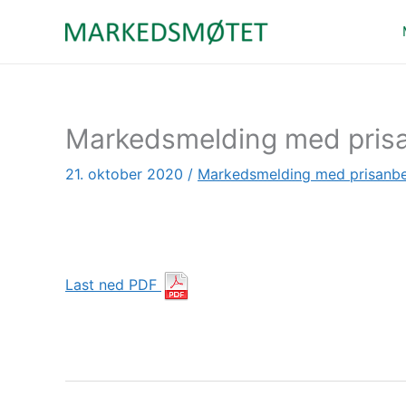
Hopp
rett
til
innholdet
Markedsmelding med prisa
21. oktober 2020
/
Markedsmelding med prisanbe
Last ned PDF