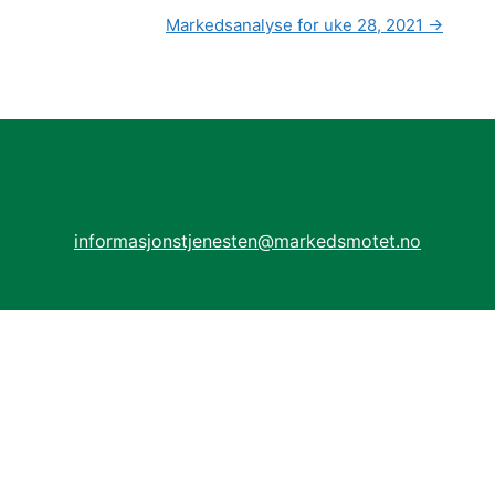
Markedsanalyse for uke 28, 2021
→
informasjonstjenesten@markedsmotet.no