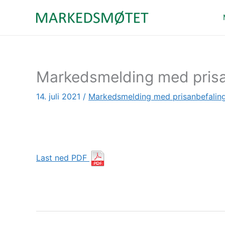
Hopp
rett
til
innholdet
Markedsmelding med prisa
14. juli 2021
/
Markedsmelding med prisanbefalin
Last ned PDF