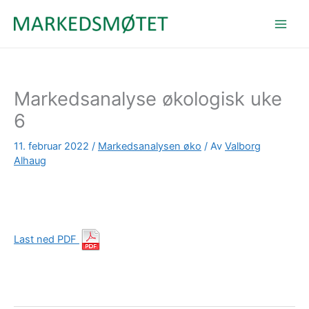
Hopp
rett
til
innholdet
Markedsanalyse økologisk uke
6
11. februar 2022
/
Markedsanalysen øko
/ Av
Valborg
Alhaug
Last ned PDF