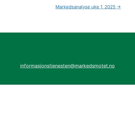
Markedsanalyse uke 1, 2025
→
informasjonstjenesten@markedsmotet.no