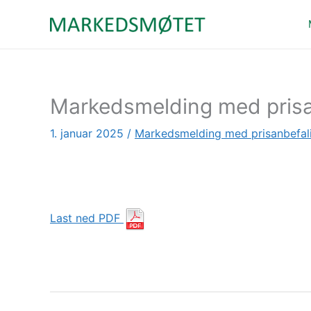
Hopp
rett
til
innholdet
Markedsmelding med prisa
1. januar 2025
/
Markedsmelding med prisanbefal
Last ned PDF